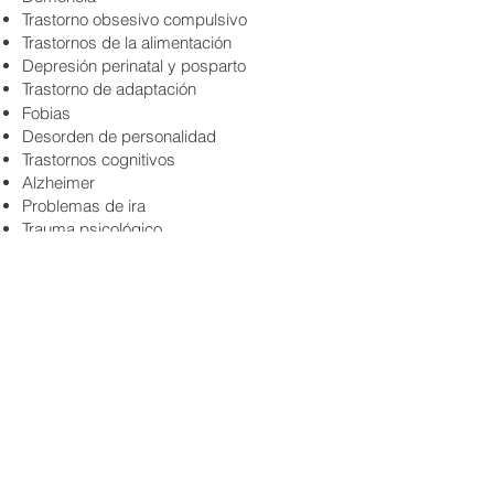
Trastorno obsesivo compulsivo
Trastornos de la alimentación
Depresión perinatal y posparto
Trastorno de adaptación
​F
obias
Desorden de personalidad
Trastornos cognitivos
Alzheimer
Problemas de ira
Trauma psicológico
Salud mental de las mujeres
Salud mental de los hombres
Salud mental geriátrica
Salud mental de inmigrantes y refugiados
Abuso de alcohol
Abuso de sustancias